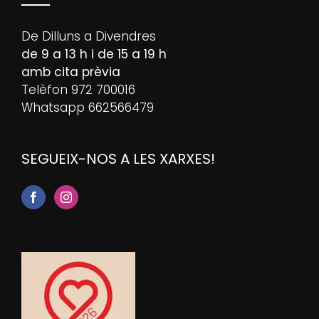
De Dilluns a Divendres
de 9 a 13 h i de 15 a 19 h
amb cita prèvia
Telèfon 972 700016
Whatsapp 662566479
SEGUEIX-NOS A LES XARXES!