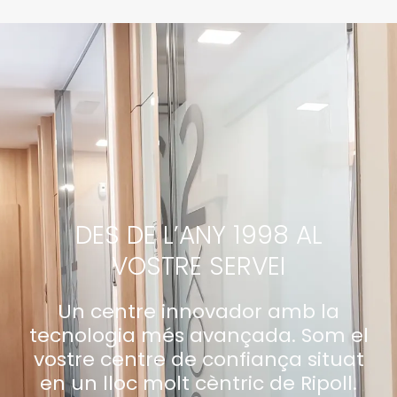
DES DE L’ANY 1998 AL
VOSTRE SERVEI
Un centre innovador amb la
tecnologia més avançada. Som el
vostre centre de confiança situat
en un lloc molt cèntric de Ripoll.