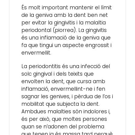
És molt important mantenir el límit
de la geniva amb la dent ben net
per evitar la gingivitis i la malaltia
periodontal (piorrea). La gingivitis
és una inflamació de la geniva que
fa que tingui un aspecte engrossit i
envermellit.
La periodontitis és una infecció del
solc gingival i dels teixits que
envolten la dent, que cursa amb
inflamació, envermellint-ne i fen
sagnar les genives, i pèrdua de l’os i
mobilitat que subjecta la dent.
Ambdues malalties són indolores i,
és per això, que moltes persones
quan se n’adonen del problema
que tenen ja és massa tard perquè