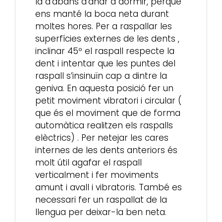
la d’abans d’anar a dormir, perquè
ens manté la boca neta durant
moltes hores. Per a raspallar les
superfícies externes de les dents ,
inclinar 45º el raspall respecte la
dent i intentar que les puntes del
raspall s’insinuïn cap a dintre la
geniva. En aquesta posició fer un
petit moviment vibratori i circular (
que és el moviment que de forma
automàtica realitzen els raspalls
elèctrics) . Per netejar les cares
internes de les dents anteriors és
molt útil agafar el raspall
verticalment i fer moviments
amunt i avall i vibratoris. També es
necessari fer un raspallat de la
llengua per deixar-la ben neta.