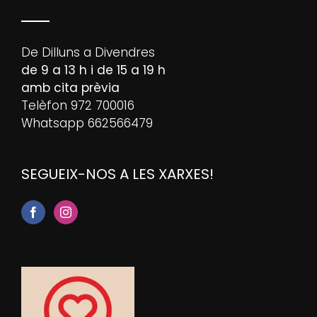
De Dilluns a Divendres
de 9 a 13 h i de 15 a 19 h
amb cita prèvia
Telèfon 972 700016
Whatsapp 662566479
SEGUEIX-NOS A LES XARXES!